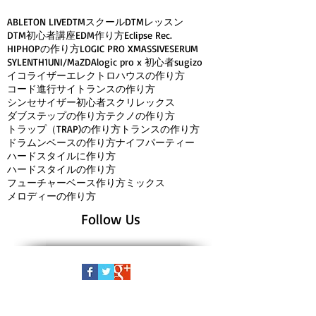
ABLETON LIVE
DTMスクール
DTMレッスン
DTM初心者講座
EDM作り方
Eclipse Rec.
HIPHOPの作り方
LOGIC PRO X
MASSIVE
SERUM
SYLENTH1
UNI/MaZDA
logic pro x 初心者
sugizo
イコライザー
エレクトロハウスの作り方
コード進行
サイトランスの作り方
シンセサイザー初心者
スクリレックス
ダブステップの作り方
テクノの作り方
トラップ（TRAP)の作り方
トランスの作り方
ドラムンベースの作り方
ナイフパーティー
ハードスタイルに作り方
ハードスタイルの作り方
フューチャーベース作り方
ミックス
メロディーの作り方
Follow Us