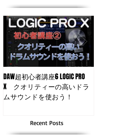
DAW超初心者講座6 LOGIC PRO
自分のトラッ
X クオリティーの高いドラ
る！
ムサウンドを使おう！
Recent Posts