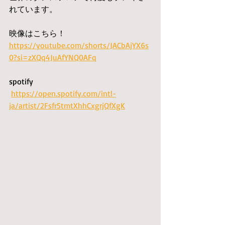
れています。
映像はこちら！
https://youtube.com/shorts/JACbAjYX6s
0?si=zXQq4JuAfYNQ0AFq
spotify
https://open.spotify.com/intl-
ja/artist/2Fsfr5tmtXhhCxgrjQfXgK