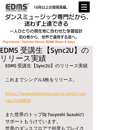
16年以上の指導実績。
ダンスミュージック専門だから、
迷わず上達できる
一人ひとりの現在地に合わせた学習設計
初心者から、世界で通用する音へ。
Psy•trance / Techno/ House /EDM
/ Drum & bass
EDMS 受講生【Sync2U】の
リリース実績
EDMS 受講生【Sync2U】のリリース実績
これまでシングル3枚をリリース。
https://www.beatport.com/ja/artist/syn
c2u/1238858
また世界のトップDj Tsuyoshi Suzukiの
サポートもうけています。
世界のダンスフロアで何度もプレイさ