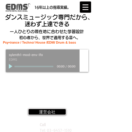
16年以上の指導実績。
ダンスミュージック専門だから、
迷わず上達できる
一人ひとりの現在地に合わせた学習設計
初心者から、世界で通用する音へ。
Psy•trance / Techno/ House /EDM
/ Drum & bass
sylenth1-mod-env-lfo
EDMS
00:00
/
00:00
運営会社
Call
Tel:
03-6457-1510