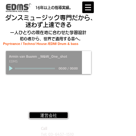
16年以上の指導実績。
ダンスミュージック専門だから、
迷わず上達できる
一人ひとりの現在地に合わせた学習設計
初心者から、世界で通用する音へ。
Psy•trance / Techno/ House /EDM
/ Drum & bass
Armin van Buuren _W&W_One_shot
EDMS
00:00
/
00:00
運営会社
Call
Tel:
03-6457-1510