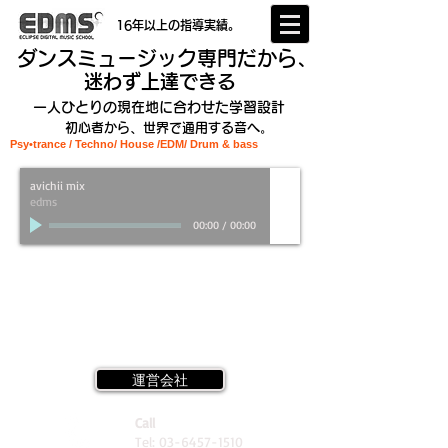
16年以上の指導実績。
ダンスミュージック専門だから、
迷わず上達できる
一人ひとりの現在地に合わせた学習設計
初心者から、世界で通用する音へ。
Psy•trance / Techno/ House /EDM
/ Drum & bass
avichii mix
edms
00:00
/
00:00
運営会社
Call
Tel:
03-6457-1510