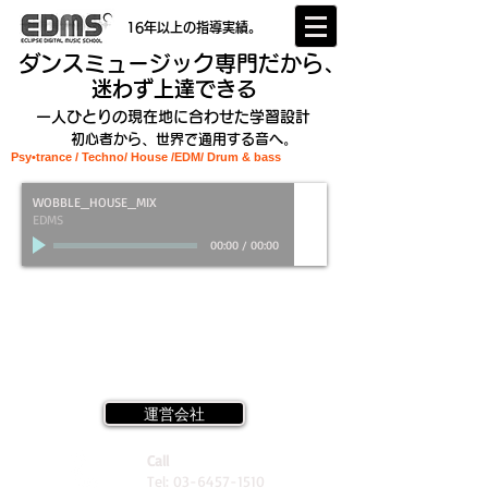
16年以上の指導実績。
ダンスミュージック専門だから、
迷わず上達できる
一人ひとりの現在地に合わせた学習設計
初心者から、世界で通用する音へ。
Psy•trance / Techno/ House /EDM
/ Drum & bass
WOBBLE_HOUSE_MIX
EDMS
00:00
/
00:00
運営会社
Call
Tel:
03-6457-1510