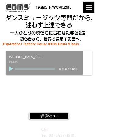
16年以上の指導実績。
ダンスミュージック専門だから、
迷わず上達できる
一人ひとりの現在地に合わせた学習設計
初心者から、世界で通用する音へ。
Psy•trance / Techno/ House /EDM
/ Drum & bass
WOBBLE_BASS_SIDE
EDMS
00:00
/
00:00
運営会社
Call
Tel:
03-6457-1510