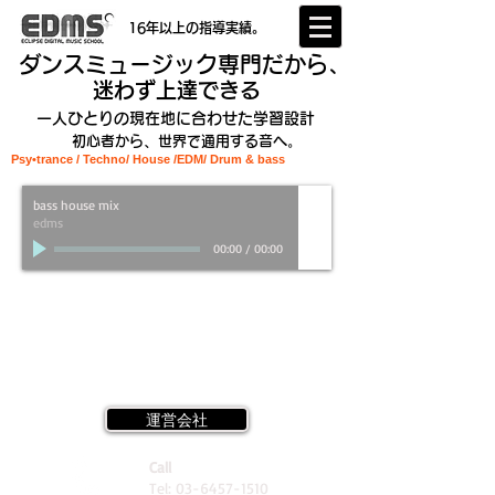
16年以上の指導実績。
ダンスミュージック専門だから、
迷わず上達できる
一人ひとりの現在地に合わせた学習設計
初心者から、世界で通用する音へ。
Psy•trance / Techno/ House /EDM
/ Drum & bass
bass house mix
edms
00:00
/
00:00
運営会社
Call
Tel:
03-6457-1510