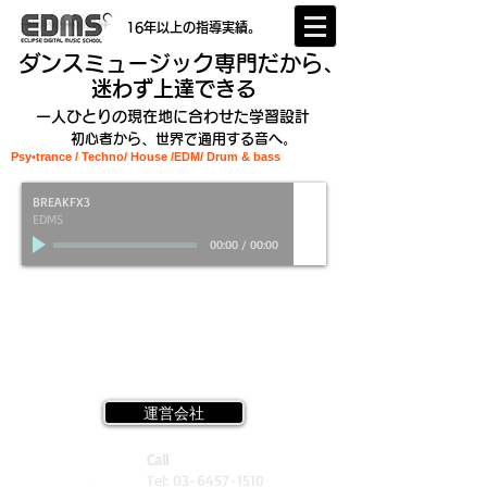
16年以上の指導実績。
ダンスミュージック専門だから、
迷わず上達できる
一人ひとりの現在地に合わせた学習設計
初心者から、世界で通用する音へ。
Psy•trance / Techno/ House /EDM
/ Drum & bass
BREAKFX3
EDMS
00:00
/
00:00
運営会社
Call
Tel:
03-6457-1510