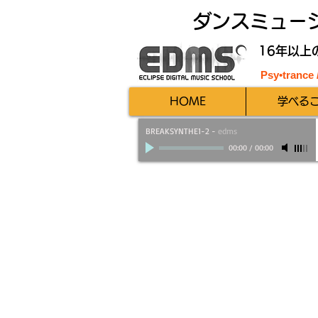
ダンスミュー
16年以上
Psy•trance
HOME
学べる
BREAKSYNTHE1-2
-
edms
00:00
/
00:00