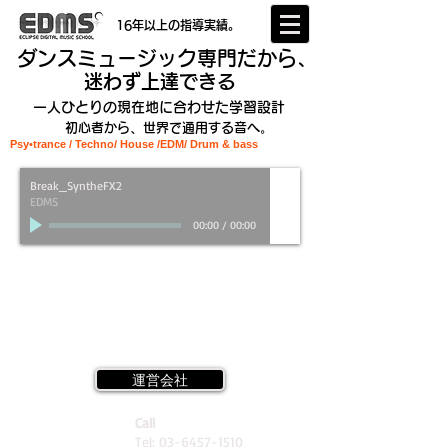
16年以上の指導実績。
ダンスミュージック専門だから、
迷わず上達できる
一人ひとりの現在地に合わせた学習設計
初心者から、世界で通用する音へ。
Psy•trance / Techno/ House /EDM
/ Drum & bass
Break_SyntheFX2
EDMS
00:00
/
00:00
運営会社
Call
Tel:
03-6457-1510