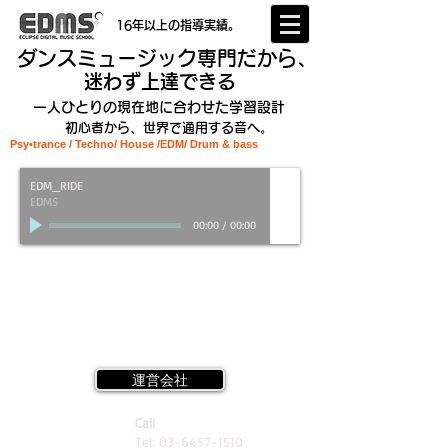
16年以上の指導実績。
ダンスミュージック専門だから、
迷わず上達できる
一人ひとりの現在地に合わせた学習設計
初心者から、世界で通用する音へ。
Psy•trance / Techno/ House /EDM
/ Drum & bass
EDM_RIDE
EDMS
00:00
/
00:00
運営会社
Call
Tel:
03-6457-1510