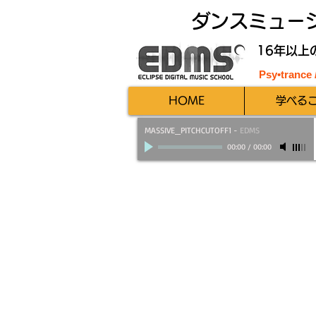
ダンスミュー
16年以上
Psy•trance
HOME
学べる
MASSIVE_PITCHCUTOFF1
-
EDMS
00:00
/
00:00