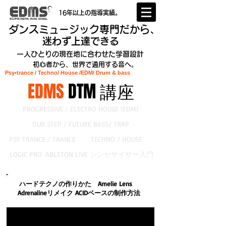
16年以上の指導実績。
ダンスミュージック専門だから、
迷わず上達できる
一人ひとりの現在地に合わせた学習設計
初心者から、世界で通用する音へ。
Psy•trance / Techno/ House /EDM
/ Drum & bass
EDMS
DTM 講座
PROGRESSIVE / ELECTRO HOUSE (EDM)
DUB STEP / FUTURE BASS/ TRAP
PSY TRANCE / TRANCE
TECHNO / HOUSE
LOGIC PRO
ABLETON LIVE
シンセサイザー入門
ハードテクノの作りかた Amelie Lens
Adrenalineリメイク ACIDベースの制作方法