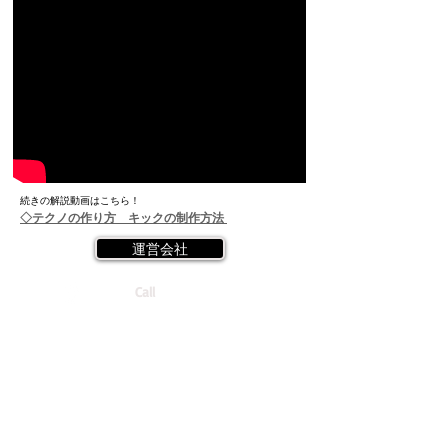
続きの解説動画はこちら！
◇テクノの作り方 キックの制作方法
運営会社
Call
Tel:
03-6457-1510
(11:00~21:00)
受講規約