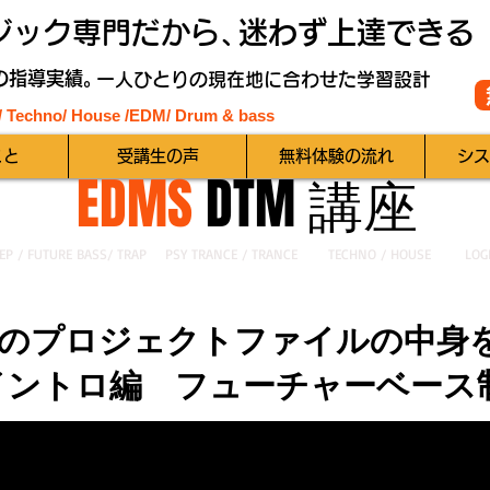
ジック専門だから、
迷わず上達できる
の指導実績。
一人ひとりの現在地に合わせた学習設計
 / Techno/ House /EDM
/ Drum & bass
こと
受講生の声
無料体験の流れ
シス
EDMS
DTM 講座
EP / FUTURE BASS/ TRAP
PSY TRANCE / TRANCE
TECHNO / HOUSE
LOG
のプロジェクトファイルの中身
イントロ編 フューチャーベース