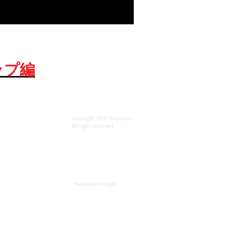
ップ編
Copyright 2010 Eclipse,Inc
All right reserved.
Webmaster Login