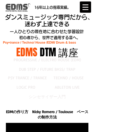
16年以上の指導実績。
ダンスミュージック専門だから、
迷わず上達できる
一人ひとりの現在地に合わせた学習設計
初心者から、世界で通用する音へ。
Psy•trance / Techno/ House /EDM
/ Drum & bass
EDMS
DTM 講座
PROGRESSIVE / ELECTRO HOUSE (EDM)
DUB STEP / FUTURE BASS/ TRAP
PSY TRANCE / TRANCE
TECHNO / HOUSE
LOGIC PRO
ABLETON LIVE
シンセサイザー入門
EDMの作り方 Nicky Romero / Toulouse ベース
の制作方法