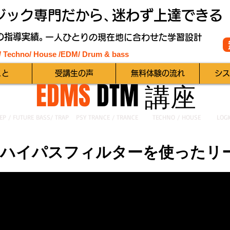
ジック専門だから、
迷わず上達できる
の指導実績。
一人ひとりの現在地に合わせた学習設計
 / Techno/ House /EDM
/ Drum & bass
こと
受講生の声
無料体験の流れ
シス
EDMS
DTM 講座
EP / FUTURE BASS/ TRAP
PSY TRANCE / TRANCE
TECHNO / HOUSE
LOGI
 ハイパスフィルターを使ったリ