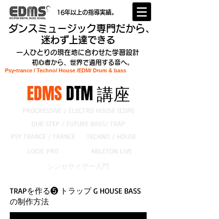
16年以上の指導実績。
ダンスミュージック専門だから、
迷わず上達できる
一人ひとりの現在地に合わせた学習設計
初心者から、世界で通用する音へ。
Psy•trance / Techno/ House /EDM
/ Drum & bass
EDMS
DTM 講座
PROGRESSIVE / ELECTRO HOUSE (EDM)
DUB STEP / FUTURE BASS/ TRAP
PSY TRANCE / TRANCE
TECHNO / HOUSE
LOGIC PRO
ABLETON LIVE
シンセサイザー入門
TRAPを作る❺ トラップ G HOUSE BASS
の制作方法