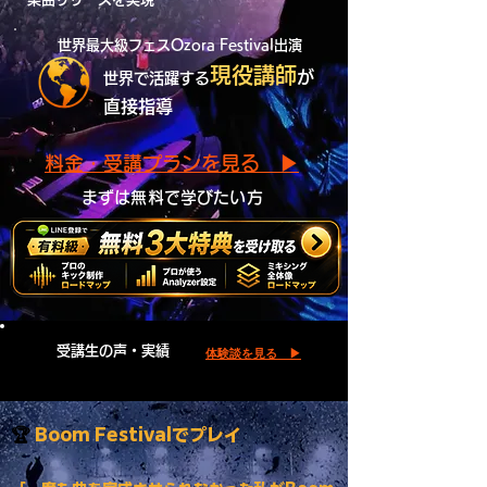
世界最大級フェスOzora Festival出演
現役講師
が
世界で活躍する
直接指導
▶︎
料金・受講プランを見る
まずは無料で学びたい方
受講生の声・実績
体験談を見る ▶︎
🏆
Boom Festivalでプレイ