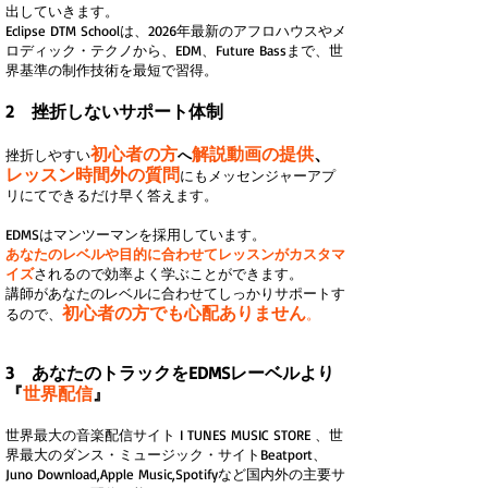
出していきます。
Eclipse DTM Schoolは、2026年最新のアフロハウスやメ
ロディック・テクノから、EDM、Future Bassまで、世
界基準の制作技術を最短で習得。
2 挫折しないサポート体制
初心者の方
解説動画の提供
、
挫折しやすい
へ
レッスン時間外の質問
にもメッセンジャーアプ
リにてできるだけ早く答えます。
EDMSはマンツーマンを採用しています。
あなたのレベルや目的に合わせてレッスンがカスタマ
イズ
されるので効率よく学ぶことができます。
講師があなたのレベルに合わせてしっかりサポートす
初心者の方でも心配ありません
るので、
。
3 あなたのトラックをEDMSレーベルより
『
世界配信
』
​
世界最大の音楽配信サイト I TUNES MUSIC STORE 、世
界最大のダンス・ミュージック・サイト​Beatport、
Juno Download,Apple Music,Spotifyなど国内外の主要サ