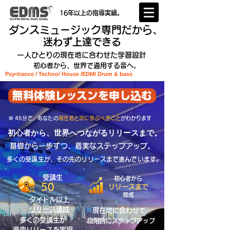
16年以上の指導実績。
ダンスミュージック専門だから、
迷わず上達できる
一人ひとりの現在地に合わせた学習設計
初心者から、世界で通用する音へ。
Psy•trance / Techno/ House /EDM
/ Drum & bass
無料体験レッスンを申し込む
​※ 45分で、あなたの
現在地と次に学ぶべきこと
がわかります
初心者から、世界へつながるリリースまで。
基礎から一歩ずつ、着実なステップアップ。
多くの受講生が、その先のリリースまで進んでいます。
受講生
初心者から
50
リリースまで
育成
タイトル以上
リリース達成
現在地に合わせて
多くの受講生が
段階的にステップアップ
楽曲
リリースを実現