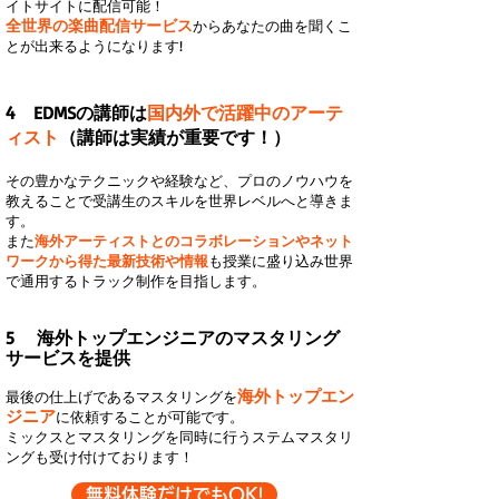
イトサイトに配信可能！
全世界の楽曲配信サービス
からあなたの曲を聞くこ
とが出来るようになります!
4 EDMSの講師は
国内外で活躍中のアーテ
ィスト
（講師は実績が重要です！）
その豊かなテクニックや経験など、プロのノウハウを
教えることで受講生のスキルを世界レベルへと導きま
す。
また
海外アーティストとのコラボレーションやネット
ワークから得た最新技術や情報
も授業に盛り込み世界
で通用するトラック制作を目指します。
5 海外トップエンジニアのマスタリング
サービスを提供
海外トップエン
​最後の仕上げであるマスタリングを
ジニア
に依頼することが可能です。
ミックスとマスタリングを同時に行うステムマスタリ
ングも受け付けております！
無料体験だけでもOK!