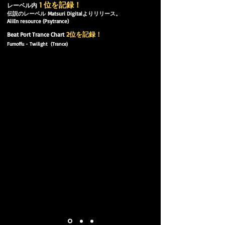
1 位を記録！
レーベル内
伝説のレーベル
Matsuri Digitalよりリリース。
AliEn resource
(Psytrance)
2位を記録！
Beat Port Trance Chart
Fumoffu - Twilight (Trance)