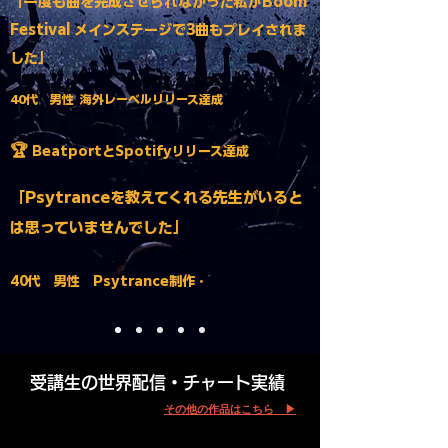
「一度も曲を完成させられなかった私がBoom
Festival メインステージで3曲もプレイされま
した」
40代 男性
海外レーベルリリース達成
🏆
BeatportとSpotifyリリース達成
「Psytranceを教えてくれる先生がいると
は思っていませんでした」​​​
40代 男性 Psytrance制作・
受講生の世界配信・チャート実績
その他の作品はこちら ▶︎