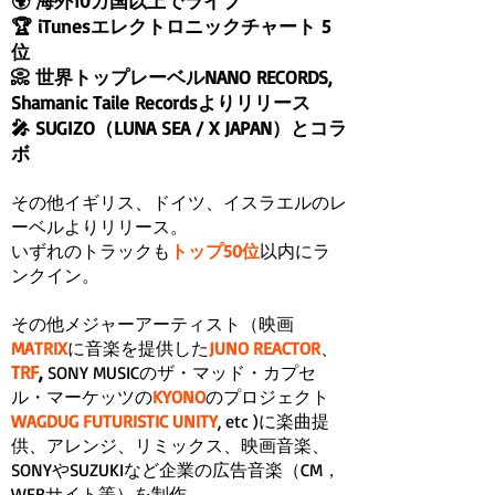
🌍 海外10カ国以上でライブ
🏆 iTunesエレクトロニックチャート 5
位
📀 世界トップレーベルNANO RECORDS,
Shamanic Taile Recordsよりリリース
🎤 SUGIZO（LUNA SEA / X JAPAN）とコラ
ボ
その他イギリス、ドイツ、イスラエルのレ
ーベルよりリリース。
いずれのトラックも
トップ50位
以内にラ
ンクイン。
その他メジャーアーティスト（映画
MATRIX
に音楽を提供した
JUNO REACTOR
、
TRF
,
SONY MUSICのザ・マッド・カプセ
ル・マーケッツの
KYONO
のプロジェクト
WAGDUG FUTURISTIC UNITY
, etc )に楽曲提
供、アレンジ、リミックス、映画音楽、
SONYやSUZUKIなど企業の広告音楽（CM，
WEBサイト等）を制作。