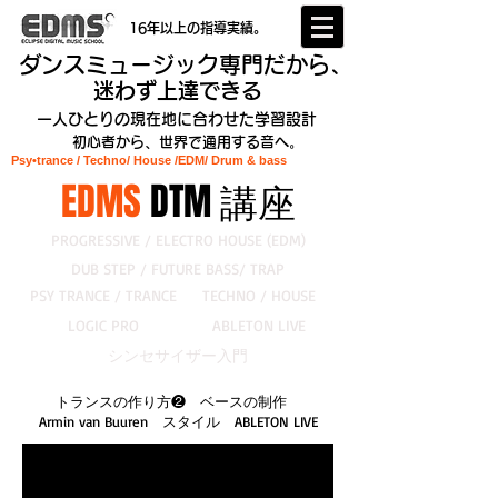
16年以上の指導実績。
ダンスミュージック専門だから、
迷わず上達できる
一人ひとりの現在地に合わせた学習設計
初心者から、世界で通用する音へ。
Psy•trance / Techno/ House /EDM
/ Drum & bass
EDMS
DTM 講座
PROGRESSIVE / ELECTRO HOUSE (EDM)
DUB STEP / FUTURE BASS/ TRAP
PSY TRANCE / TRANCE
TECHNO / HOUSE
LOGIC PRO
ABLETON LIVE
シンセサイザー入門
トランスの作り方❷ ベースの制作
Armin van Buuren スタイル ABLETON LIVE