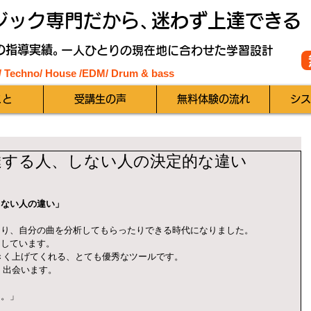
ジック専門だから、
迷わず上達できる
の指導実績。
一人ひとりの現在地に合わせた学習設計
 / Techno/ House /EDM
/ Drum & bass
こと
受講生の声
無料体験の流れ
シス
も上達する人、しない人の決定的な違い
しない人の違い」
たり、自分の曲を分析してもらったりできる時代になりました。
用しています。
きく上げてくれる、とても優秀なツールです。
く出会います。
」
た。」