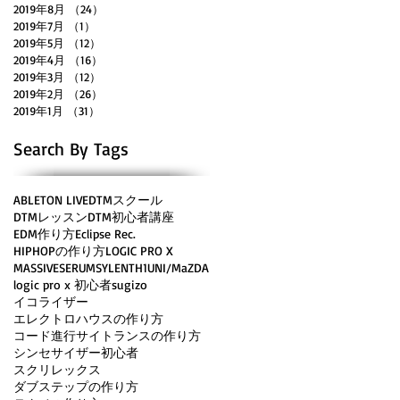
2019年8月
（24）
24件の記事
2019年7月
（1）
1件の記事
2019年5月
（12）
12件の記事
2019年4月
（16）
16件の記事
2019年3月
（12）
12件の記事
2019年2月
（26）
26件の記事
2019年1月
（31）
31件の記事
Search By Tags
ABLETON LIVE
DTMスクール
DTMレッスン
DTM初心者講座
EDM作り方
Eclipse Rec.
HIPHOPの作り方
LOGIC PRO X
MASSIVE
SERUM
SYLENTH1
UNI/MaZDA
logic pro x 初心者
sugizo
イコライザー
エレクトロハウスの作り方
コード進行
サイトランスの作り方
シンセサイザー初心者
スクリレックス
ダブステップの作り方