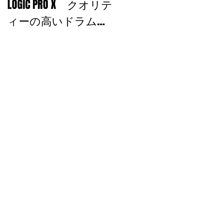
LOGIC PRO X クオリテ
を込める！
ィーの高いドラムサ
ウンドを使おう！