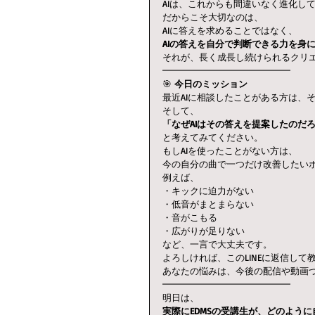
AIは、これからも間違いなく進化し
だからこそ大切なのは、
AIに答えを求めることではなく、
AIの答えを自分で判断できる力を身
それが、長く成長し続けられるクリ
━━━━━━━━━━━━━━
🎯 
今日のミッション
最近AIに相談したことがある方は、
そして、
「なぜAIはその答えを提案したのだ
と考えてみてください。
もしAIを使ったことがない方は、
今の自分の曲で一つだけ改善したい
例えば、
・キックに迫力がない
・低音がまとまらない
・音がこもる
・広がりが足りない
など、一言で大丈夫です。
よろしければ、このLINEに返信して
あなたの悩みは、今後の配信や動画
━━━━━━━━━━━━━━
明日は、
実際にEDMSの受講生が、どのよう