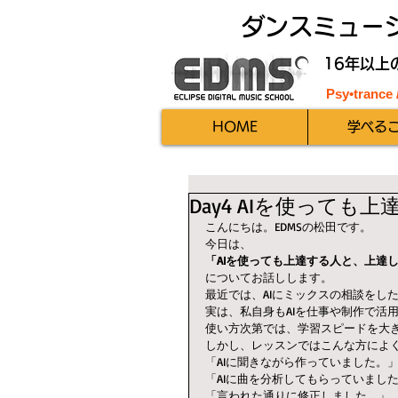
ダンスミュー
16年以上
Psy•trance
HOME
学べる
Day4 AIを使って
こんにちは。EDMSの松田です。
今日は、
「AIを使っても上達する人と、上達
についてお話しします。
最近では、AIにミックスの相談をし
実は、私自身もAIを仕事や制作で活
使い方次第では、学習スピードを大
しかし、レッスンではこんな方によ
「AIに聞きながら作っていました。
「AIに曲を分析してもらっていまし
「言われた通りに修正しました。」