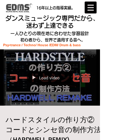
16年以上の指導実績。
ダンスミュージック専門だから、
迷わず上達できる
一人ひとりの現在地に合わせた学習設計
初心者から、世界で通用する音へ。
Psy•trance / Techno/ House /EDM
/ Drum & bass
Load video
ハードスタイルの作り方②
コードとシンセ音の制作方法
（HARDWELL REMIX)