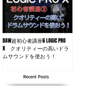
DAW超初心者講座6 LOGIC PRO
自分のトラッ
X クオリティーの高いドラ
る！
ムサウンドを使おう！
Recent Posts
DTM初心者が挫折する本当の理由。何から始
めればいいか分からない人へ