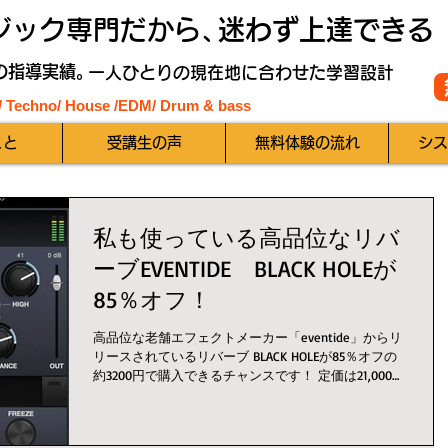
ジック専門だから、
迷わず上達できる
の指導実績。
一人ひとりの現在地に合わせた学習設計
 / Techno/ House /EDM
/ Drum & bass
こと
受講生の声
無料体験の流れ
シス
私も使っている高品位なリバ
ーブEVENTIDE BLACK HOLEが
85％オフ！
高品位な老舗エフェクトメーカー「eventide」からリ
リースされているリバーブ BLACK HOLEが85％オフの
約3200円で購入できるチャンスです！ 定価は21,000円
です。 7月8日まで。
https://www.pluginboutique.com/produc...