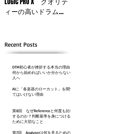
LOGIC PRO X クオリテ
を込める！
ィーの高いドラムサ
ウンドを使おう！
Recent Posts
DTM初心者が挫折する本当の理由。
何から始めればいいか分からない
人へ
AIに「各楽器のローカット」を聞い
てはいけない理由
第8回 なぜReferenceと何度も比較
するのか？判断基準を身につける
ために大切なこと
第7回 Analyzerは何を見るための