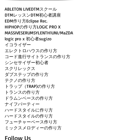
ABLETON LIVE
DTMスクール
DTMレッスン
DTM初心者講座
EDM作り方
Eclipse Rec.
HIPHOPの作り方
LOGIC PRO X
MASSIVE
SERUM
SYLENTH1
UNI/MaZDA
logic pro x 初心者
sugizo
イコライザー
エレクトロハウスの作り方
コード進行
サイトランスの作り方
シンセサイザー初心者
スクリレックス
ダブステップの作り方
テクノの作り方
トラップ（TRAP)の作り方
トランスの作り方
ドラムンベースの作り方
ナイフパーティー
ハードスタイルに作り方
ハードスタイルの作り方
フューチャーベース作り方
ミックス
メロディーの作り方
Follow Us