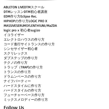
ABLETON LIVE
DTMスクール
DTMレッスン
DTM初心者講座
EDM作り方
Eclipse Rec.
HIPHOPの作り方
LOGIC PRO X
MASSIVE
SERUM
SYLENTH1
UNI/MaZDA
logic pro x 初心者
sugizo
イコライザー
エレクトロハウスの作り方
コード進行
サイトランスの作り方
シンセサイザー初心者
スクリレックス
ダブステップの作り方
テクノの作り方
トラップ（TRAP)の作り方
トランスの作り方
ドラムンベースの作り方
ナイフパーティー
ハードスタイルに作り方
ハードスタイルの作り方
フューチャーベース作り方
ミックス
メロディーの作り方
Follow Us