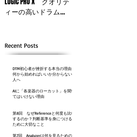
LOGIC PRO X クオリテ
を込める！
ィーの高いドラムサ
ウンドを使おう！
Recent Posts
DTM初心者が挫折する本当の理由。
何から始めればいいか分からない
人へ
AIに「各楽器のローカット」を聞い
てはいけない理由
第8回 なぜReferenceと何度も比較
するのか？判断基準を身につける
ために大切なこと
第7回 Analyzerは何を見るための