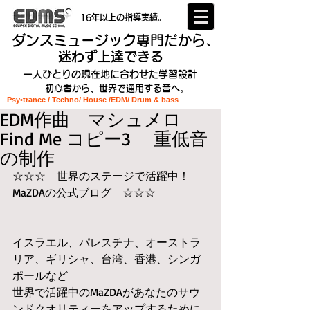
16年以上の指導実績。
ダンスミュージック専門だから、
迷わず上達できる
一人ひとりの現在地に合わせた学習設計
初心者から、世界で通用する音へ。
Psy•trance / Techno/ House /EDM
/ Drum & bass
EDM作曲 マシュメロ
Find Me コピー3 重低音
の制作
☆☆☆　世界のステージで活躍中！
MaZDAの公式ブログ　☆☆☆
イスラエル、パレスチナ、オーストラ
リア、ギリシャ、台湾、香港、シンガ
ポールなど
世界で活躍中のMaZDAがあなたのサウ
ンドクオリティーをアップするために