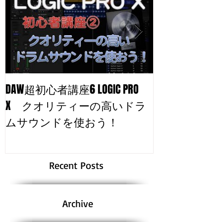
DAW超初心者講座6 LOGIC PRO
自分のトラッ
X クオリティーの高いドラ
る！
ムサウンドを使おう！
Recent Posts
Archive