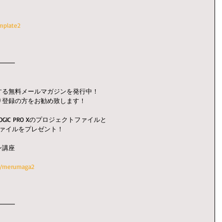
mplate2
━━━
する無料メールマガジンを発行中！
り登録の方をお勧め致します！
IC PRO Xのプロジェクトファイルと
e』コピーファイルをプレゼント！
ン講座
iz/merumaga2
━━━