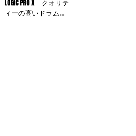
LOGIC PRO X クオリテ
を込める！
ィーの高いドラムサ
ウンドを使おう！