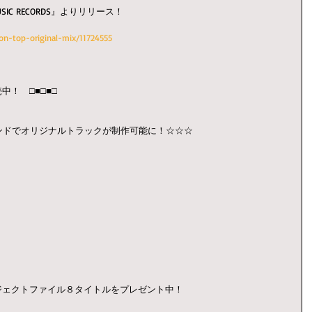
IC RECORDS』よりリリース！
on-top-original-mix/11724555
中！　□■□■□　
ンドでオリジナルトラックが制作可能に！☆☆☆
ロジェクトファイル８タイトルをプレゼント中！