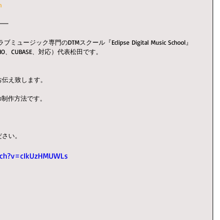
m
━━
ック専門のDTMスクール『Eclipse Digital Music School』
 STUDIO、CUBASE、対応）代表松田です。
お伝え致します。
ースの制作方法です。
ださい。
tch?v=cIkUzHMUWLs