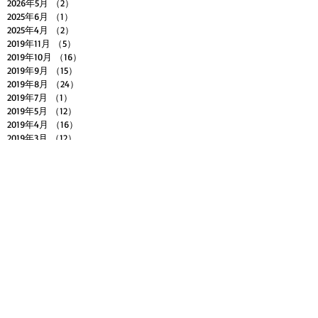
2026年5月
（2）
2件の記事
2025年6月
（1）
1件の記事
2025年4月
（2）
2件の記事
2019年11月
（5）
5件の記事
2019年10月
（16）
16件の記事
2019年9月
（15）
15件の記事
2019年8月
（24）
24件の記事
2019年7月
（1）
1件の記事
2019年5月
（12）
12件の記事
2019年4月
（16）
16件の記事
2019年3月
（12）
12件の記事
2019年2月
（26）
26件の記事
2019年1月
（31）
31件の記事
Search By Tags
ABLETON LIVE
DTMスクール
DTMレッスン
DTM初心者講座
EDM作り方
Eclipse Rec.
HIPHOPの作り方
LOGIC PRO X
MASSIVE
SERUM
SYLENTH1
UNI/MaZDA
logic pro x 初心者
sugizo
イコライザー
エレクトロハウスの作り方
コード進行
サイトランスの作り方