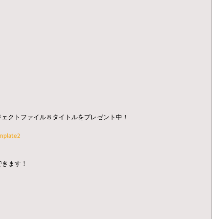
ロジェクトファイル８タイトルをプレゼント中！
mplate2
できます！