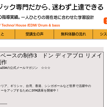
ジック専門だから、
迷わず上達できる
の指導実績。
一人ひとりの現在地に合わせた学習設計
 / Techno/ House /EDM
/ Drum & bass
こと
受講生の声
無料体験の流れ
シス
ーベースの制作3 ドン ディアブロ リメイ
制作
aZDAの公式メールマガジン　☆☆☆
ラリア、ギリシャ、台湾、香港、シンガポールなど世界で活躍中の
ィーをアップするためにDTM講座を開催中！
━━━