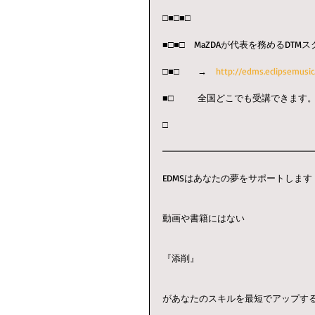
□■□■□
■□■□　MaZDAが代表を務めるDTMス
□■□　　→　
http://edms.eclipsemusic.
■□ 　　 全国どこでも受講できます
□　　　　
━━━━━━━━━━━━━━━━
EDMSはあなたの夢をサポートします
動画や書籍にはない
『添削』
があなたのスキルを最短でアップす