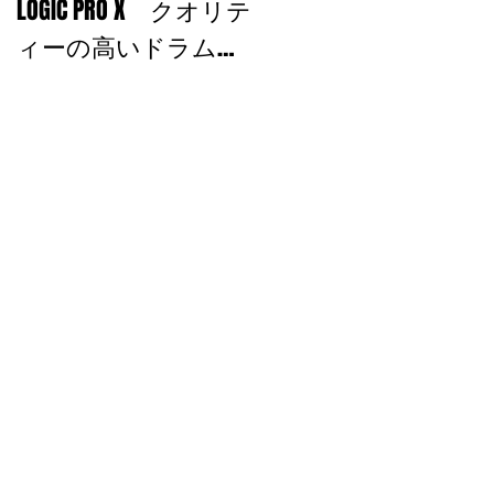
LOGIC PRO X クオリテ
を込める！
ィーの高いドラムサ
ウンドを使おう！