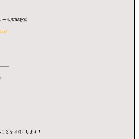
クール/DTM教室
biz/
。
━━━
！
ることを可能にします！