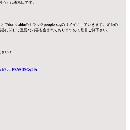
BASE、対応）代表松田です。
ことでdon diabloのトラックpeople sayのリメイクしていきます。定番の
楽器に関して重要な内容も含まれておりますので是非ご覧下さい。
ださい！
tch?v=FSA50SGy2l4