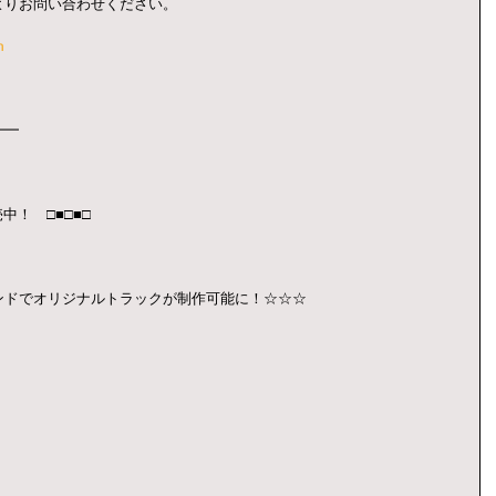
よりお問い合わせください。
m
━━
中！　□■□■□　
ンドでオリジナルトラックが制作可能に！☆☆☆