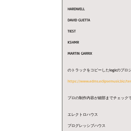
HARDWELL
DAVID GUETTA
TIEST
KSHMR
MARTIN GARRIX
のトラックをコピーしたlogicのプ
https://www.edms.eclipsemusic.biz/te
プロの制作内容が細部までチェック
エレクトロハウス
プログレッシブハウス