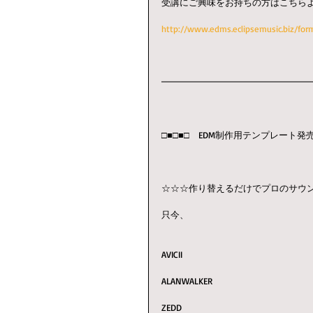
受講にご興味をお持ちの方はこちら
http://www.edms.eclipsemusic.biz/for
━━━━━━━━━━━━━━━━
□■□■□　EDM制作用テンプレート発売
☆☆☆作り替えるだけでプロのサウ
只今、
AVICII　
ALANWALKER　
ZEDD