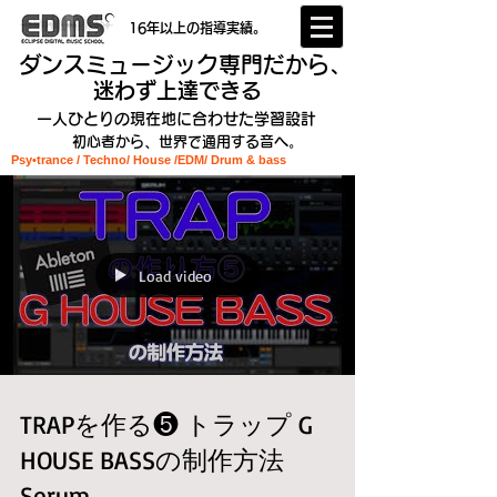
16年以上の指導実績。
ダンスミュージック専門だから、
迷わず上達できる
一人ひとりの現在地に合わせた学習設計
初心者から、世界で通用する音へ。
Psy•trance / Techno/ House /EDM
/ Drum & bass
Load video
TRAPを作る❺ トラップ G
HOUSE BASSの制作方法
Serum