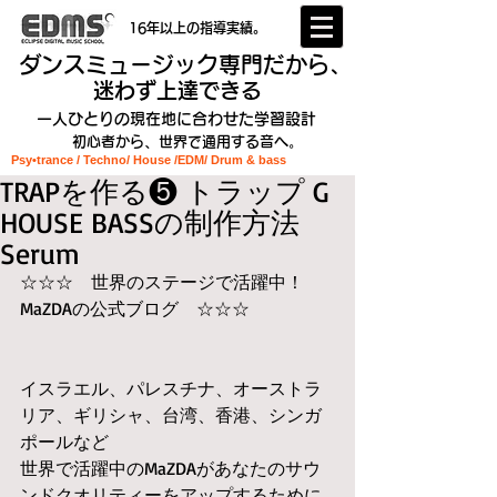
16年以上の指導実績。
ダンスミュージック専門だから、
迷わず上達できる
一人ひとりの現在地に合わせた学習設計
初心者から、世界で通用する音へ。
Psy•trance / Techno/ House /EDM
/ Drum & bass
TRAPを作る❺ トラップ G
HOUSE BASSの制作方法
Serum
☆☆☆　世界のステージで活躍中！
MaZDAの公式ブログ　☆☆☆
イスラエル、パレスチナ、オーストラ
リア、ギリシャ、台湾、香港、シンガ
ポールなど
世界で活躍中のMaZDAがあなたのサウ
ンドクオリティーをアップするために