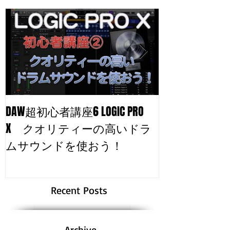
DAW超初心者講座6 LOGIC PRO
自分のトラッ
X クオリティーの高いドラ
る！
ムサウンドを使おう！
Recent Posts
Archive